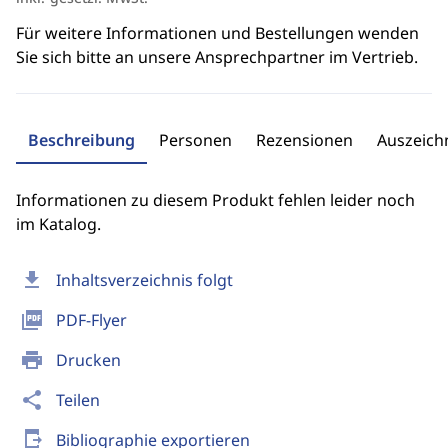
Für weitere Informationen und Bestellungen wenden
Sie sich bitte an unsere Ansprechpartner im Vertrieb.
Beschreibung
Personen
Rezensionen
Auszeic
Informationen zu diesem Produkt fehlen leider noch
im Katalog.
download
Inhaltsverzeichnis folgt
picture_as_pdf
PDF-Flyer
print
Drucken
share
Teilen
send_to_mobile
Bibliographie exportieren