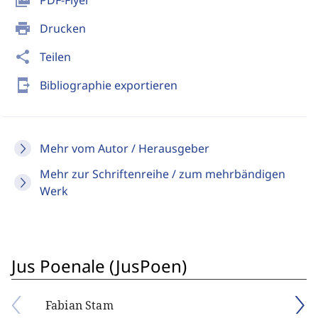
picture_as_pdf
PDF-Flyer
print
Drucken
share
Teilen
send_to_mobile
Bibliographie exportieren
Mehr vom Autor / Herausgeber
Mehr zur Schriftenreihe / zum mehrbändigen
Werk
Jus Poenale (JusPoen)
Fabian Stam