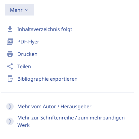
Mehr
download
Inhaltsverzeichnis folgt
picture_as_pdf
PDF-Flyer
print
Drucken
share
Teilen
send_to_mobile
Bibliographie exportieren
Mehr vom Autor / Herausgeber
Mehr zur Schriftenreihe / zum mehrbändigen
Werk