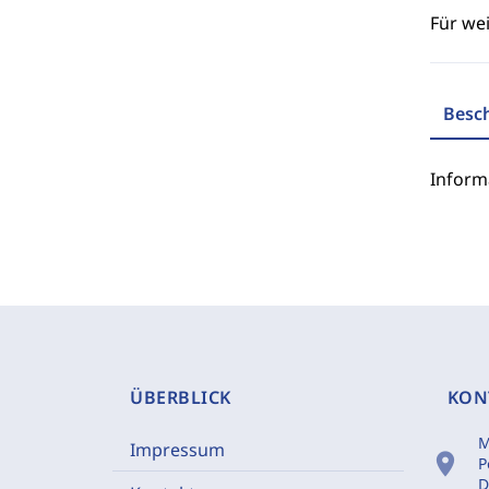
Für we
Besc
Inform
ÜBERBLICK
KON
M
Impressum
location_on
P
D