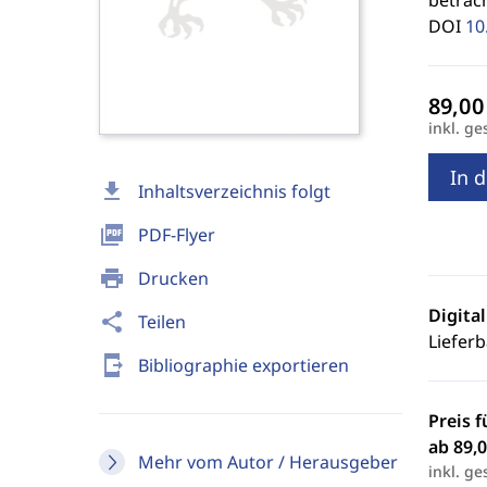
betrach
DOI
10
inkl. ge
In 
download
Inhaltsverzeichnis folgt
picture_as_pdf
PDF-Flyer
print
Drucken
Digita
share
Teilen
Lieferb
send_to_mobile
Bibliographie exportieren
Preis f
ab 89,0
Mehr vom Autor / Herausgeber
inkl. ge