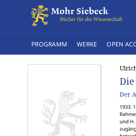
PROGRAMM
WERKE
OPEN AC
Ulric
Die
Der A
1933. 1
Rahmen 
und H. 
zugäng