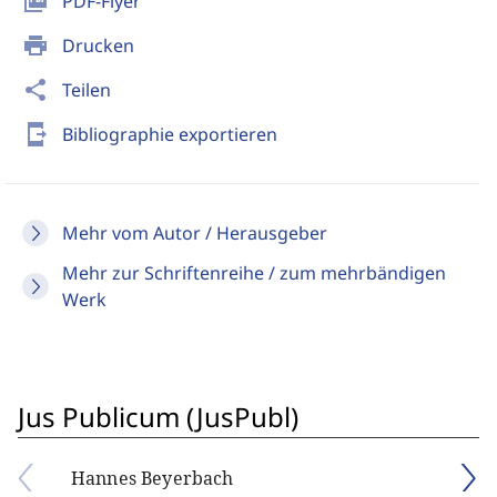
picture_as_pdf
PDF-Flyer
print
Drucken
share
Teilen
send_to_mobile
Bibliographie exportieren
Mehr vom Autor / Herausgeber
Mehr zur Schriftenreihe / zum mehrbändigen
Werk
Jus Publicum (JusPubl)
Hannes Beyerbach