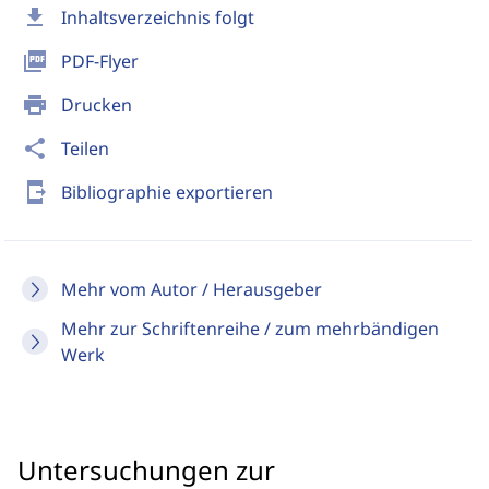
download
Inhaltsverzeichnis folgt
picture_as_pdf
PDF-Flyer
print
Drucken
share
Teilen
send_to_mobile
Bibliographie exportieren
Mehr vom Autor / Herausgeber
Mehr zur Schriftenreihe / zum mehrbändigen
Werk
Untersuchungen zur