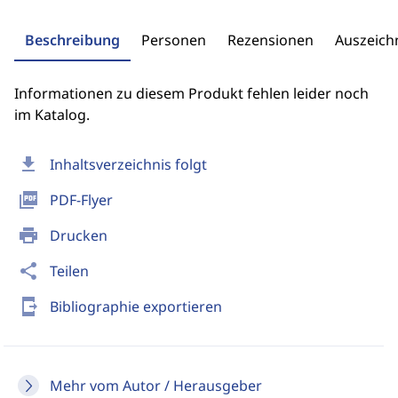
Beschreibung
Personen
Rezensionen
Auszeic
Informationen zu diesem Produkt fehlen leider noch
im Katalog.
download
Inhaltsverzeichnis folgt
picture_as_pdf
PDF-Flyer
print
Drucken
share
Teilen
send_to_mobile
Bibliographie exportieren
Mehr vom Autor / Herausgeber