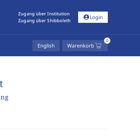
Zugang über Institution
account_circle
Login
Zugang über Shibboleth
0
English
Warenkorb
t
ung