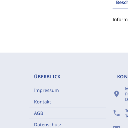
Besc
Inform
ÜBERBLICK
KON
M
Impressum
location_on
P
D
Kontakt
T
phone
AGB
T
Datenschutz