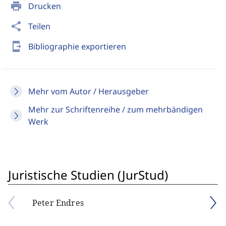
print
Drucken
share
Teilen
send_to_mobile
Bibliographie exportieren
Mehr vom Autor / Herausgeber
Mehr zur Schriftenreihe / zum mehrbändigen
Werk
Juristische Studien (JurStud)
Peter Endres