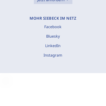
MOHR SIEBECK IM NETZ
Facebook
Bluesky
LinkedIn
Instagram
C
o
o