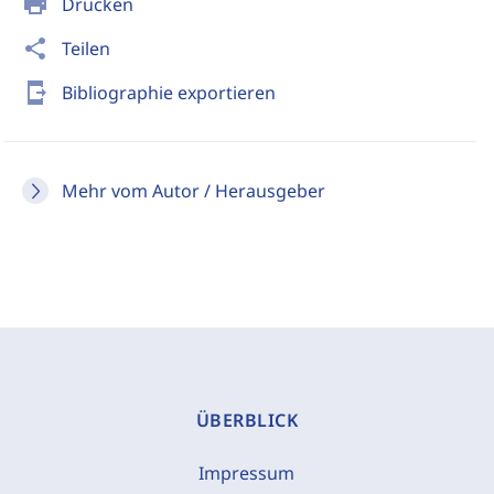
print
Drucken
share
Teilen
send_to_mobile
Bibliographie exportieren
Mehr vom Autor / Herausgeber
ÜBERBLICK
Impressum