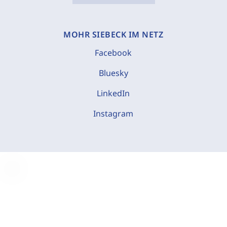
MOHR SIEBECK IM NETZ
Facebook
Bluesky
LinkedIn
Instagram
C
o
o