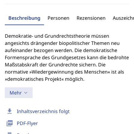
Beschreibung
Personen
Rezensionen
Auszeic
Demokratie- und Grundrechtstheorie müssen
angesichts drängender biopolitischer Themen neu
aufeinander bezogen werden. Die demokratische
Formensprache des Grundgesetzes kann die bedrohte
Maßstabskraft der Grundrechte sichern. Die
normative »Wiedergewinnung des Menschen« ist als
»demokratisches Projekt« möglich.
Mehr
download
Inhaltsverzeichnis folgt
picture_as_pdf
PDF-Flyer