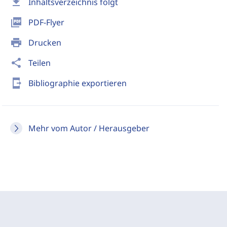
download
Inhaltsverzeichnis folgt
picture_as_pdf
PDF-Flyer
print
Drucken
share
Teilen
send_to_mobile
Bibliographie exportieren
Mehr vom Autor / Herausgeber