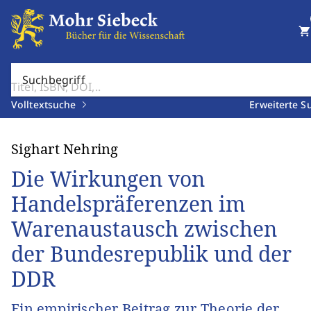
shopping_cart
Suchbegriff
Volltextsuche
Erweiterte S
Sighart Nehring
Die Wirkungen von
Handelspräferenzen im
Warenaustausch zwischen
der Bundesrepublik und der
DDR
Ein empirischer Beitrag zur Theorie der