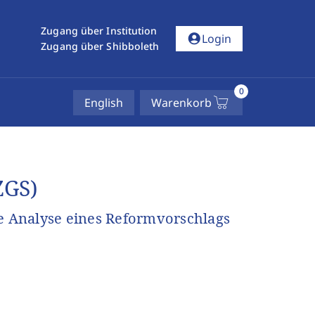
Zugang über Institution
account_circle
Login
Zugang über Shibboleth
0
English
Warenkorb
ZGS)
 Analyse eines Reformvorschlags