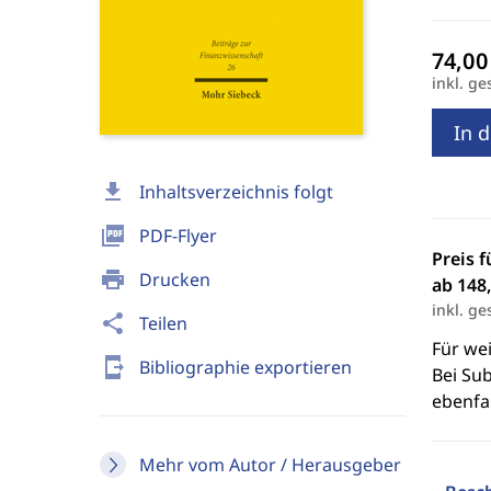
inkl. ge
In 
download
Inhaltsverzeichnis folgt
picture_as_pdf
PDF-Flyer
Preis f
print
Drucken
ab 148,
inkl. ge
share
Teilen
Für we
send_to_mobile
Bibliographie exportieren
Bei Sub
ebenfal
Mehr vom Autor / Herausgeber