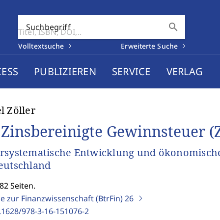
search
Suchbegriff
Volltextsuche
Erweiterte Suche
CESS
PUBLIZIEREN
SERVICE
VERLAG
l Zöller
 Zinsbereinigte Gewinnsteuer (
rsystematische Entwicklung und ökonomische
eutschland
82 Seiten.
e zur Finanzwissenschaft (BtrFin)
26
.1628/978-3-16-151076-2