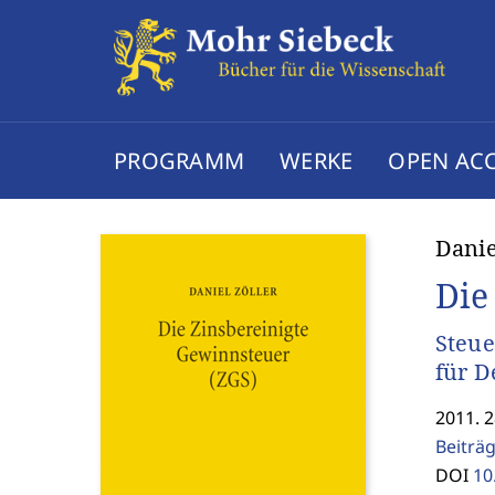
PROGRAMM
WERKE
OPEN AC
Danie
Die
Steue
für D
2011. 2
Beiträg
DOI
10