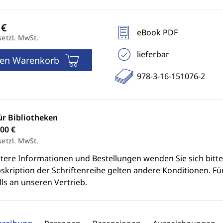
eBook PDF
setzl. MwSt.
lieferbar
den Warenkorb
978-3-16-151076-2
ür Bibliotheken
00 €
setzl. MwSt.
itere Informationen und Bestellungen wenden Sie sich bitt
skription der Schriftenreihe gelten andere Konditionen. Fü
ls an unseren Vertrieb.