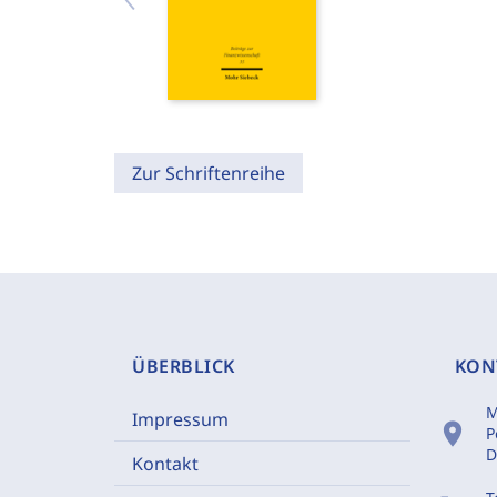
Zur Schriftenreihe
ÜBERBLICK
KON
M
Impressum
location_on
P
D
Kontakt