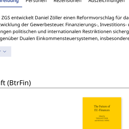
hreibung
Personen
Rezensionen
Auszeichnungen
r ZGS entwickelt Daniel Zöller einen Reformvorschlag für d
twicklung der Gewerbesteuer. Finanzierungs-, Investitions
ngen politischen und internationalen Restriktionen sicherge
genüber Dualen Einkommensteuersystemen, insbesondere
r
t (BtrFin)