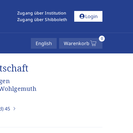
Zugang über Institution
account_circle
Login
Zugang über Shibboleth
0
English
Warenkorb
tschaft
gen
l Wohlgemuth
d)
45