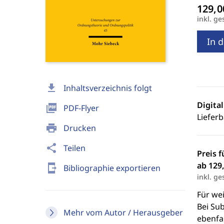
inkl. ge
In 
download
Inhaltsverzeichnis folgt
Digita
picture_as_pdf
PDF-Flyer
Lieferb
print
Drucken
share
Teilen
Preis f
ab 129,
send_to_mobile
Bibliographie exportieren
inkl. ge
Für we
Bei Sub
Mehr vom Autor / Herausgeber
ebenfal