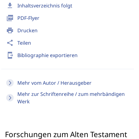
download
Inhaltsverzeichnis folgt
picture_as_pdf
PDF-Flyer
print
Drucken
share
Teilen
send_to_mobile
Bibliographie exportieren
Mehr vom Autor / Herausgeber
Mehr zur Schriftenreihe / zum mehrbändigen
Werk
Forschungen zum Alten Testament