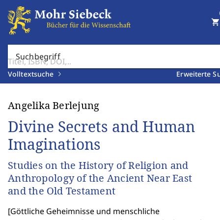
shopping_cart
Suchbegriff
Volltextsuche
Erweiterte S
Angelika Berlejung
Divine Secrets and Human
Imaginations
Studies on the History of Religion and
Anthropology of the Ancient Near East
and the Old Testament
[
Göttliche Geheimnisse und menschliche