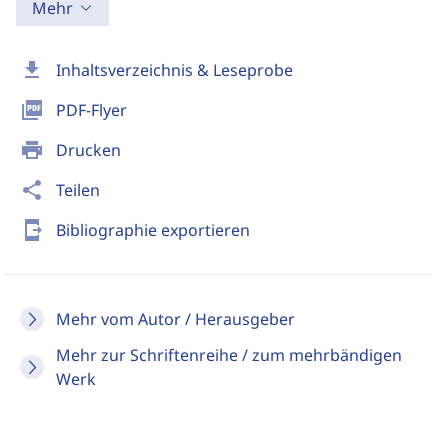
Mehr
download
Inhaltsverzeichnis & Leseprobe
picture_as_pdf
PDF-Flyer
print
Drucken
share
Teilen
send_to_mobile
Bibliographie exportieren
Mehr vom Autor / Herausgeber
Mehr zur Schriftenreihe / zum mehrbändigen
Werk