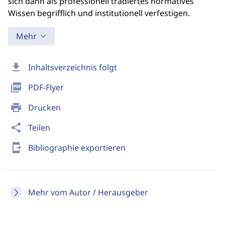
sich dann als professionell tradiertes normatives
Wissen begrifflich und institutionell verfestigen.
Mehr
download
Inhaltsverzeichnis folgt
picture_as_pdf
PDF-Flyer
print
Drucken
share
Teilen
send_to_mobile
Bibliographie exportieren
Mehr vom Autor / Herausgeber