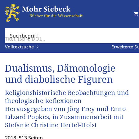
shopping_cart
Suchbegriff
Volltextsuche
Erweiterte S
Dualismus, Dämonologie
und diabolische Figuren
Religionshistorische Beobachtungen und
theologische Reflexionen
Herausgegeben von Jörg Frey und Enno
Edzard Popkes, in Zusammenarbeit mit
Stefanie Christine Hertel-Holst
2018. 513 Seiten.