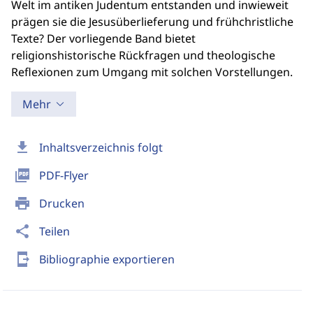
Welt im antiken Judentum entstanden und inwieweit
prägen sie die Jesusüberlieferung und frühchristliche
Texte? Der vorliegende Band bietet
religionshistorische Rückfragen und theologische
Reflexionen zum Umgang mit solchen Vorstellungen.
Mehr
download
Inhaltsverzeichnis folgt
picture_as_pdf
PDF-Flyer
print
Drucken
share
Teilen
send_to_mobile
Bibliographie exportieren