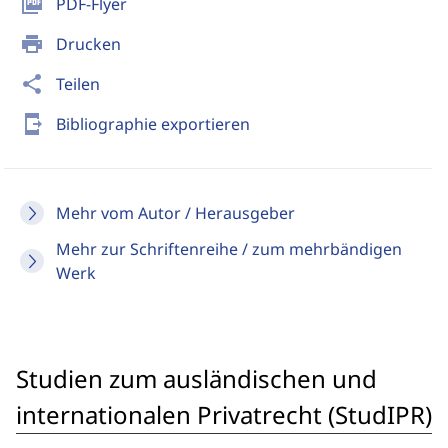
picture_as_pdf
PDF-Flyer
print
Drucken
share
Teilen
send_to_mobile
Bibliographie exportieren
Mehr vom Autor / Herausgeber
Mehr zur Schriftenreihe / zum mehrbändigen
Werk
Studien zum ausländischen und
internationalen Privatrecht (StudIPR)