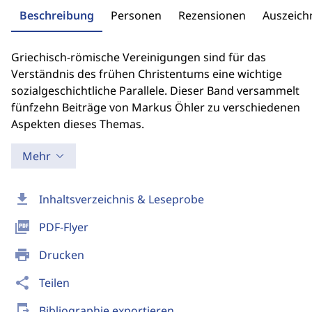
Beschreibung
Personen
Rezensionen
Auszeic
Griechisch-römische Vereinigungen sind für das
Verständnis des frühen Christentums eine wichtige
sozialgeschichtliche Parallele. Dieser Band versammelt
fünfzehn Beiträge von Markus Öhler zu verschiedenen
Aspekten dieses Themas.
Mehr
download
Inhaltsverzeichnis & Leseprobe
picture_as_pdf
PDF-Flyer
print
Drucken
share
Teilen
send_to_mobile
Bibliographie exportieren