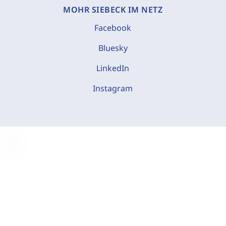
MOHR SIEBECK IM NETZ
Facebook
Bluesky
LinkedIn
Instagram
C
o
o
k
i