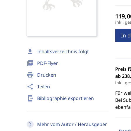
inkl. ge
In 
download
Inhaltsverzeichnis folgt
picture_as_pdf
PDF-Flyer
Preis f
print
Drucken
ab 238,
inkl. ge
share
Teilen
Für we
send_to_mobile
Bibliographie exportieren
Bei Sub
ebenfal
Mehr vom Autor / Herausgeber