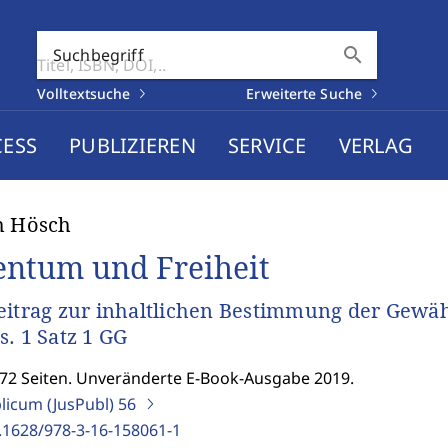
search
Suchbegriff
Volltextsuche
Erweiterte Suche
CESS
PUBLIZIEREN
SERVICE
VERLAG
h Hösch
entum und Freiheit
eitrag zur inhaltlichen Bestimmung der Gewäh
s. 1 Satz 1 GG
372 Seiten. Unveränderte E-Book-Ausgabe 2019.
blicum (JusPubl)
56
.1628/978-3-16-158061-1