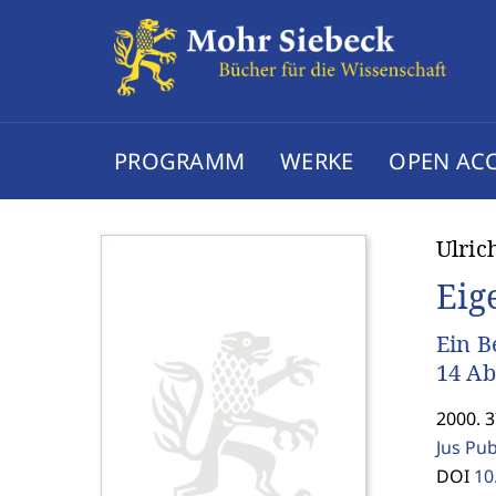
PROGRAMM
WERKE
OPEN AC
Ulric
Eig
Ein B
14 Ab
2000. 
Jus Pu
DOI
10