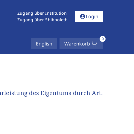
Zugang über Institution
account_circle
Login
Zugang über Shibboleth
0
English
Warenkorb
rleistung des Eigentums durch Art.