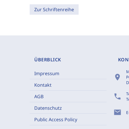
Zur Schriftenreihe
ÜBERBLICK
KON
M
Impressum
location_on
P
D
Kontakt
T
phone
AGB
T
Datenschutz
mail
E
Public Access Policy