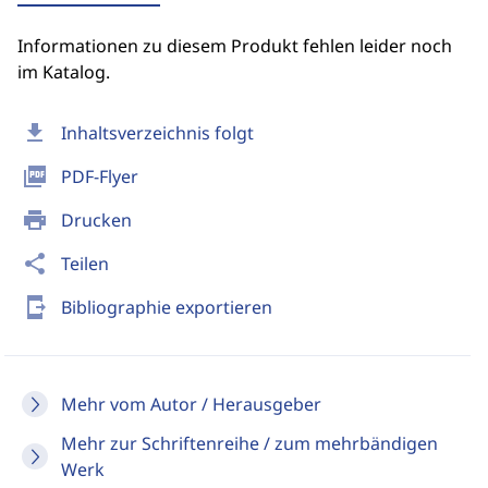
Informationen zu diesem Produkt fehlen leider noch
im Katalog.
download
Inhaltsverzeichnis folgt
picture_as_pdf
PDF-Flyer
print
Drucken
share
Teilen
send_to_mobile
Bibliographie exportieren
Mehr vom Autor / Herausgeber
Mehr zur Schriftenreihe / zum mehrbändigen
Werk