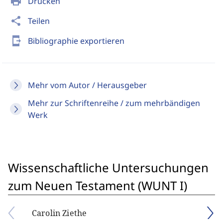
print
Drucken
share
Teilen
send_to_mobile
Bibliographie exportieren
Mehr vom Autor / Herausgeber
Mehr zur Schriftenreihe / zum mehrbändigen
Werk
Wissenschaftliche Untersuchungen
zum Neuen Testament (WUNT I)
Carolin Ziethe