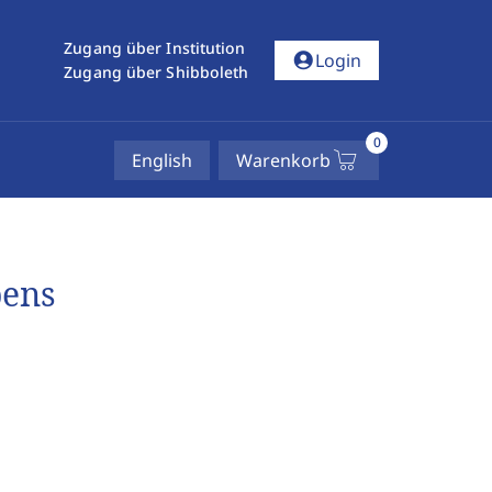
Zugang über Institution
account_circle
Login
Zugang über Shibboleth
0
English
Warenkorb
bens