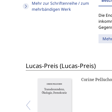
Besc
Mehr zur Schriftenreihe / zum
mehrbändigen Werk
Die En
inkomm
Gegensa
Meh
Lucas-Preis (Lucas-Preis)
Corine Pelluch