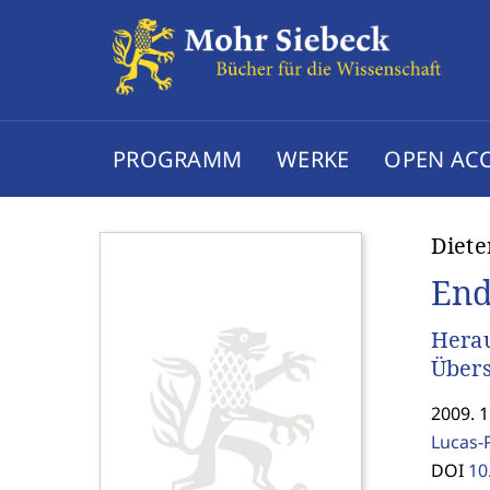
PROGRAMM
WERKE
OPEN AC
Diete
End
Herau
Übers
2009. 1
Lucas-P
DOI
10