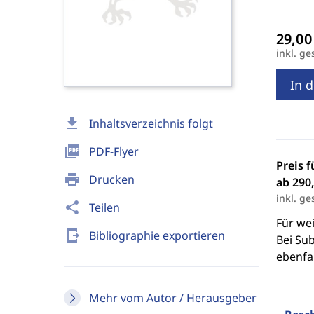
inkl. ge
In 
download
Inhaltsverzeichnis folgt
picture_as_pdf
PDF-Flyer
Preis f
print
Drucken
ab 290,
inkl. ge
share
Teilen
Für we
send_to_mobile
Bibliographie exportieren
Bei Sub
ebenfal
Mehr vom Autor / Herausgeber