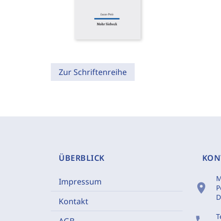
Zur Schriftenreihe
ÜBERBLICK
KON
M
Impressum
location_on
P
D
Kontakt
T
AGB