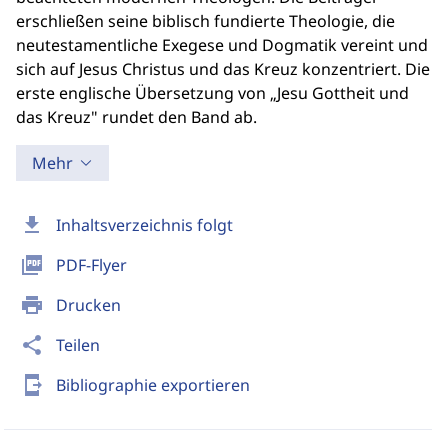
erschließen seine biblisch fundierte Theologie, die
neutestamentliche Exegese und Dogmatik vereint und
sich auf Jesus Christus und das Kreuz konzentriert. Die
erste englische Übersetzung von „Jesu Gottheit und
das Kreuz" rundet den Band ab.
Mehr
download
Inhaltsverzeichnis folgt
picture_as_pdf
PDF-Flyer
print
Drucken
share
Teilen
send_to_mobile
Bibliographie exportieren