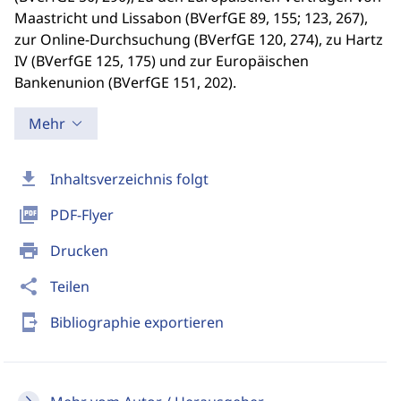
Maastricht und Lissabon (BVerfGE 89, 155; 123, 267),
zur Online-Durchsuchung (BVerfGE 120, 274), zu Hartz
IV (BVerfGE 125, 175) und zur Europäischen
Bankenunion (BVerfGE 151, 202).
Mehr
download
Inhaltsverzeichnis folgt
picture_as_pdf
PDF-Flyer
print
Drucken
share
Teilen
send_to_mobile
Bibliographie exportieren