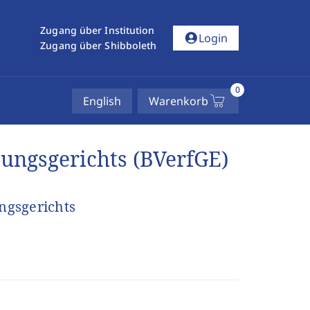
Zugang über Institution
account_circle
Login
Zugang über Shibboleth
0
English
Warenkorb
ungsgerichts (BVerfGE)
ngsgerichts