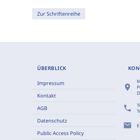
Zur Schriftenreihe
ÜBERBLICK
KON
M
Impressum
location_on
P
D
Kontakt
T
phone
AGB
T
Datenschutz
mail
E
Public Access Policy