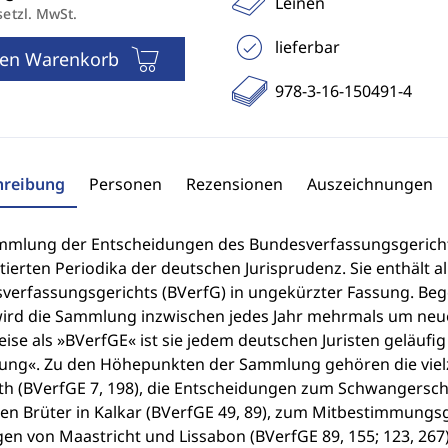
Leinen
setzl. MwSt.
lieferbar
den Warenkorb
978-3-16-150491-4
hreibung
Personen
Rezensionen
Auszeichnungen
mmlung der Entscheidungen des Bundesverfassungsgerichts
tierten Periodika der deutschen Jurisprudenz. Sie enthält 
verfassungsgerichts (BVerfG) in ungekürzter Fassung. Beg
wird die Sammlung inzwischen jedes Jahr mehrmals um neue
eise als »BVerfGE« ist sie jedem deutschen Juristen geläufig 
ng«. Zu den Höhepunkten der Sammlung gehören die vielzit
th (BVerfGE 7, 198), die Entscheidungen zum Schwangerscha
len Brüter in Kalkar (BVerfGE 49, 89), zum Mitbestimmungsg
gen von Maastricht und Lissabon (BVerfGE 89, 155; 123, 267