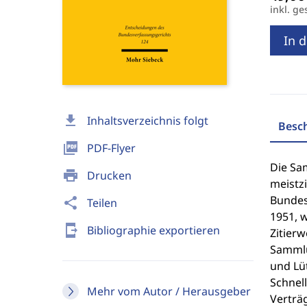
inkl. ge
In 
download
Inhaltsverzeichnis folgt
Besc
picture_as_pdf
PDF-Flyer
Die Sa
print
Drucken
meistzi
Bundes
share
Teilen
1951, 
send_to_mobile
Bibliographie exportieren
Zitierw
Sammlu
und Lü
Schnel
Mehr vom Autor / Herausgeber
Verträ