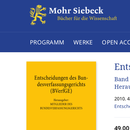
PROGRAMM
WERKE
OPEN AC
Ent
Band
Herau
2010. 4
Entsch