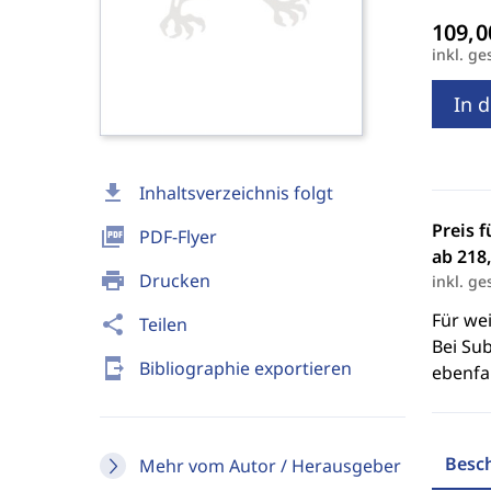
inkl. ge
In 
download
Inhaltsverzeichnis folgt
Preis f
picture_as_pdf
PDF-Flyer
ab 218,
print
Drucken
inkl. ge
Für we
share
Teilen
Bei Sub
send_to_mobile
Bibliographie exportieren
ebenfal
Besc
Mehr vom Autor / Herausgeber