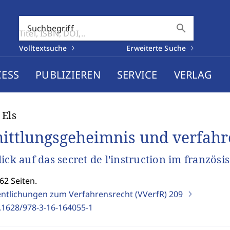
search
Suchbegriff
Volltextsuche
Erweiterte Suche
CESS
PUBLIZIEREN
SERVICE
VERLAG
 Els
ittlungsgeheimnis und verfahr
lick auf das secret de l'instruction im französ
62 Seiten.
entlichungen zum Verfahrensrecht (VVerfR)
209
.1628/978-3-16-164055-1