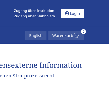
Zugang über Institution
account_circle
Login
Zugang über Shibboleth
0
English
Warenkorb
ensexterne Information
ischen Strafprozessrecht