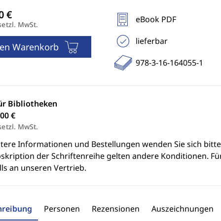
eBook PDF
setzl. MwSt.
lieferbar
den Warenkorb
978-3-16-164055-1
ür Bibliotheken
00 €
setzl. MwSt.
itere Informationen und Bestellungen wenden Sie sich bitt
skription der Schriftenreihe gelten andere Konditionen. Fü
ls an unseren Vertrieb.
hreibung
Personen
Rezensionen
Auszeichnungen