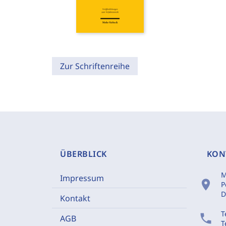
Zur Schriftenreihe
ÜBERBLICK
KON
M
Impressum
location_on
P
D
Kontakt
T
phone
AGB
T