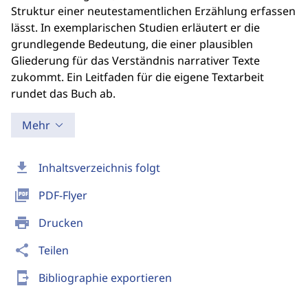
Struktur einer neutestamentlichen Erzählung erfassen
lässt. In exemplarischen Studien erläutert er die
grundlegende Bedeutung, die einer plausiblen
Gliederung für das Verständnis narrativer Texte
zukommt. Ein Leitfaden für die eigene Textarbeit
rundet das Buch ab.
Mehr
download
Inhaltsverzeichnis folgt
picture_as_pdf
PDF-Flyer
print
Drucken
share
Teilen
send_to_mobile
Bibliographie exportieren