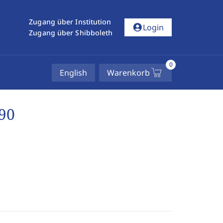
Zugang über Institution
account_circle
Login
Zugang über Shibboleth
0
English
Warenkorb
90