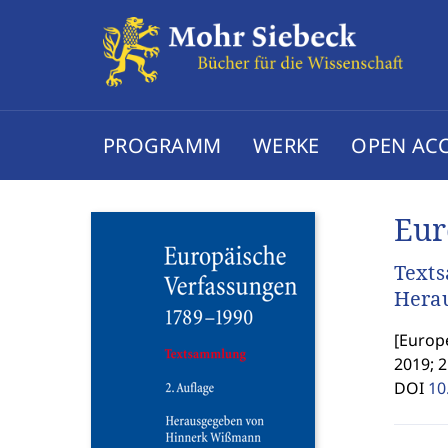
PROGRAMM
WERKE
OPEN AC
Eur
Text
Hera
[
Europe
2019; 2
DOI
10