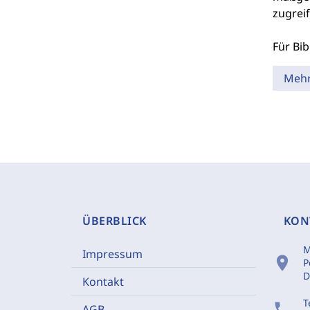
zugreif
Für Bib
Meh
ÜBERBLICK
KON
M
Impressum
location_on
P
D
Kontakt
T
phone
AGB