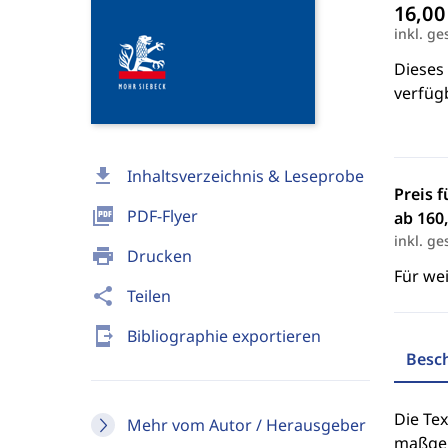
inkl. ge
Dieses 
verfügb
download
Inhaltsverzeichnis & Leseprobe
Preis f
picture_as_pdf
PDF-Flyer
ab 160,
inkl. ge
print
Drucken
Für we
share
Teilen
send_to_mobile
Bibliographie exportieren
Besc
Die Tex
Mehr vom Autor / Herausgeber
maßgeb