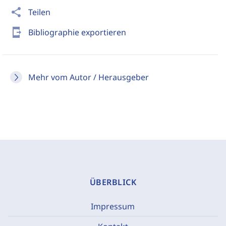
share
Teilen
send_to_mobile
Bibliographie exportieren
Mehr vom Autor / Herausgeber
ÜBERBLICK
Impressum