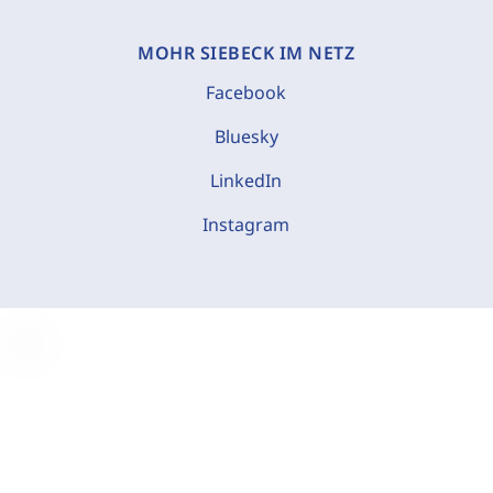
MOHR SIEBECK IM NETZ
Facebook
Bluesky
LinkedIn
Instagram
C
o
o
k