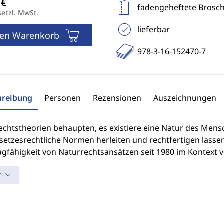
fadengeheftete Brosc
setzl. MwSt.
lieferbar
den Warenkorb
978-3-16-152470-7
hreibung
Personen
Rezensionen
Auszeichnungen
echtstheorien behaupten, es existiere eine Natur des Mens
etzesrechtliche Normen herleiten und rechtfertigen lassen
agfähigkeit von Naturrechtsansätzen seit 1980 im Kontext
r