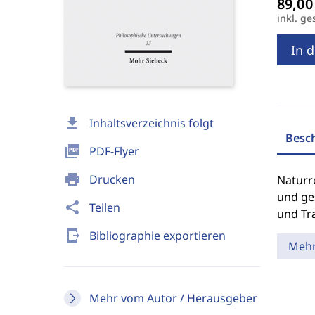
inkl. ge
In 
download
Inhaltsverzeichnis folgt
Besc
picture_as_pdf
PDF-Flyer
print
Drucken
Naturr
und ges
share
Teilen
und Tr
send_to_mobile
Bibliographie exportieren
Meh
Mehr vom Autor / Herausgeber