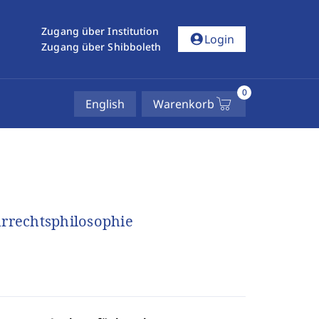
Zugang über Institution
account_circle
Login
Zugang über Shibboleth
0
English
Warenkorb
rrechtsphilosophie