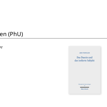
en (PhU)
ov