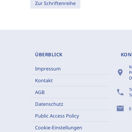
Zur Schriftenreihe
ÜBERBLICK
KON
M
Impressum
location_on
P
D
Kontakt
T
phone
AGB
T
Datenschutz
mail
E
Public Access Policy
Cookie-Einstellungen