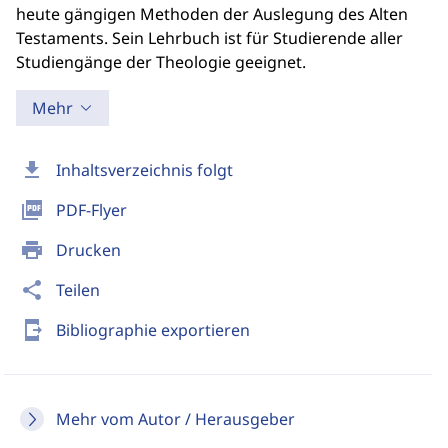
heute gängigen Methoden der Auslegung des Alten
Testaments. Sein Lehrbuch ist für Studierende aller
Studiengänge der Theologie geeignet.
Mehr
download
Inhaltsverzeichnis folgt
picture_as_pdf
PDF-Flyer
print
Drucken
share
Teilen
send_to_mobile
Bibliographie exportieren
Mehr vom Autor / Herausgeber