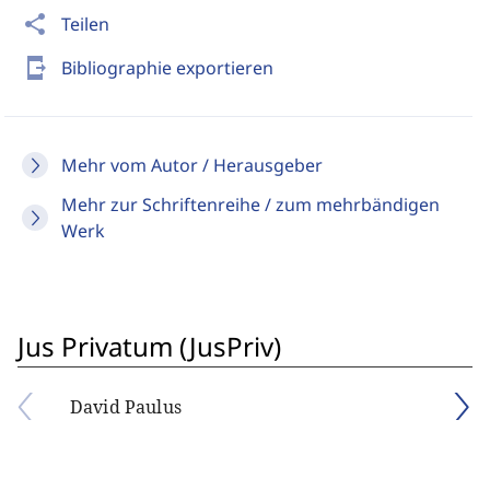
share
Teilen
send_to_mobile
Bibliographie exportieren
Mehr vom Autor / Herausgeber
Mehr zur Schriftenreihe / zum mehrbändigen
Werk
Jus Privatum (JusPriv)
David Paulus