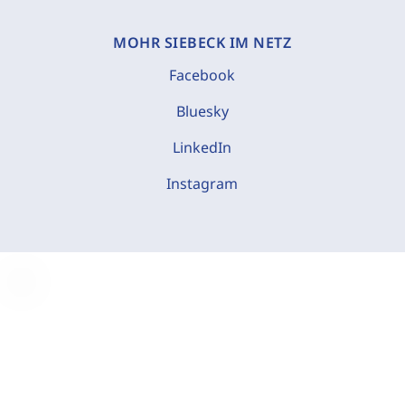
MOHR SIEBECK IM NETZ
Facebook
Bluesky
LinkedIn
Instagram
C
o
o
k