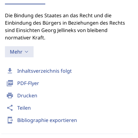
Die Bindung des Staates an das Recht und die
Einbindung des Bürgers in Beziehungen des Rechts
sind Einsichten Georg Jellineks von bleibend
normativer Kraft.
Mehr
download
Inhaltsverzeichnis folgt
picture_as_pdf
PDF-Flyer
print
Drucken
share
Teilen
send_to_mobile
Bibliographie exportieren