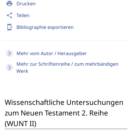
print
Drucken
share
Teilen
send_to_mobile
Bibliographie exportieren
Mehr vom Autor / Herausgeber
Mehr zur Schriftenreihe / zum mehrbändigen
Werk
Wissenschaftliche Untersuchungen
zum Neuen Testament 2. Reihe
(WUNT II)