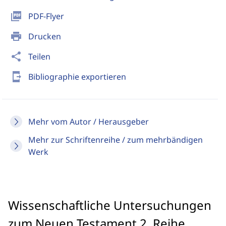
picture_as_pdf
PDF-Flyer
print
Drucken
share
Teilen
send_to_mobile
Bibliographie exportieren
Mehr vom Autor / Herausgeber
Mehr zur Schriftenreihe / zum mehrbändigen
Werk
Wissenschaftliche Untersuchungen
zum Neuen Testament 2. Reihe