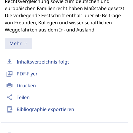
Rechtsvergleichung sowie zum deutschen und
europäischen Familienrecht haben Maßstäbe gesetzt.
Die vorliegende Festschrift enthält über 60 Beiträge
von Freunden, Kollegen und wissenschaftlichen
Weggefährten aus dem In- und Ausland.
Mehr
download
Inhaltsverzeichnis folgt
picture_as_pdf
PDF-Flyer
print
Drucken
share
Teilen
send_to_mobile
Bibliographie exportieren