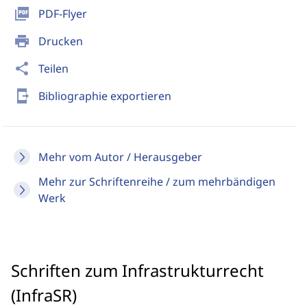
picture_as_pdf
PDF-Flyer
print
Drucken
share
Teilen
send_to_mobile
Bibliographie exportieren
Mehr vom Autor / Herausgeber
Mehr zur Schriftenreihe / zum mehrbändigen
Werk
Schriften zum Infrastrukturrecht
(InfraSR)