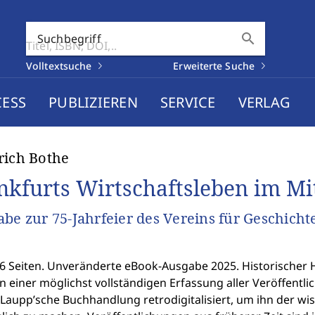
search
Suchbegriff
Volltextsuche
Erweiterte Suche
CESS
PUBLIZIEREN
SERVICE
VERLAG
rich Bothe
nkfurts Wirtschaftsleben im Mit
abe zur 75-Jahrfeier des Vereins für Geschic
6 Seiten. Unveränderte eBook-Ausgabe 2025. Historischer Hi
einer möglichst vollständigen Erfassung aller Veröffentlic
Laupp’sche Buchhandlung retrodigitalisiert, um ihn der wi