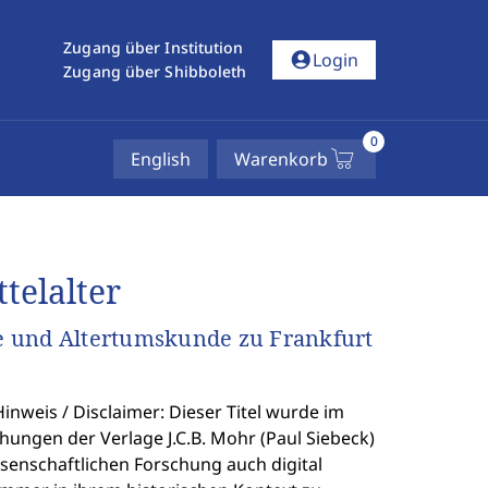
Zugang über Institution
account_circle
Login
Zugang über Shibboleth
0
English
Warenkorb
telalter
hte und Altertumskunde zu Frankfurt
nweis / Disclaimer: Dieser Titel wurde im
hungen der Verlage J.C.B. Mohr (Paul Siebeck)
ssenschaftlichen Forschung auch digital