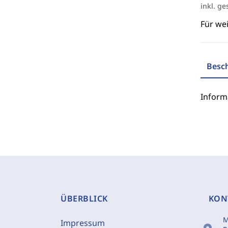
inkl. ge
Für we
Besc
Inform
ÜBERBLICK
KON
M
Impressum