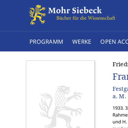
PROGRAMM
WERKE
OPEN AC
Fried
Fra
Festg
a. M.
1933. 3
Rahmen 
und H. 