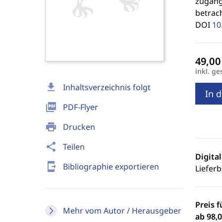
zugäng
betrach
DOI
10
inkl. ge
download
Inhaltsverzeichnis folgt
In 
picture_as_pdf
PDF-Flyer
print
Drucken
share
Teilen
Digita
send_to_mobile
Bibliographie exportieren
Lieferb
Preis f
Mehr vom Autor / Herausgeber
ab 98,0