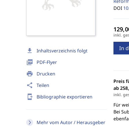
Reform
DOI
10
inkl. ge
In 
download
Inhaltsverzeichnis folgt
picture_as_pdf
PDF-Flyer
print
Drucken
Preis f
share
Teilen
ab 258,
inkl. ge
send_to_mobile
Bibliographie exportieren
Für we
Bei Sub
ebenfal
Mehr vom Autor / Herausgeber