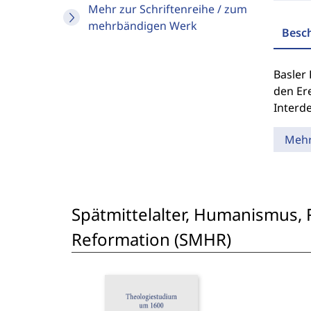
Mehr zur Schriftenreihe / zum
mehrbändigen Werk
Besc
Basler
den Ere
Interd
Meh
Spätmittelalter, Humanismus, 
Reformation (SMHR)