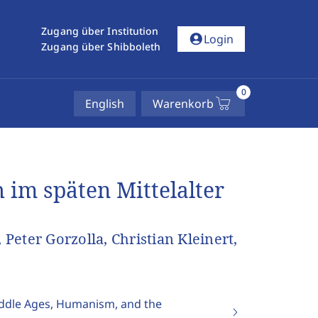
Zugang über Institution
account_circle
Login
Zugang über Shibboleth
0
English
Warenkorb
 im späten Mittelalter
eter Gorzolla, Christian Kleinert,
iddle Ages, Humanism, and the