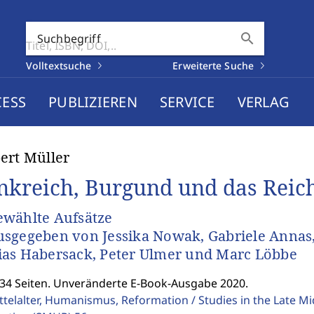
search
Suchbegriff
Volltextsuche
Erweiterte Suche
CESS
PUBLIZIEREN
SERVICE
VERLAG
ert Müller
nkreich, Burgund und das Reich
wählte Aufsätze
sgegeben von Jessika Nowak, Gabriele Annas, P
as Habersack, Peter Ulmer und Marc Löbbe
534 Seiten. Unveränderte E-Book-Ausgabe 2020.
ttelalter, Humanismus, Reformation / Studies in the Late M