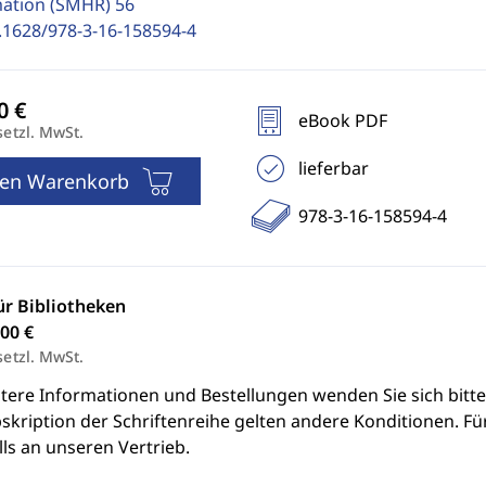
ation (SMHR)
56
.1628/978-3-16-158594-4
eBook PDF
setzl. MwSt.
lieferbar
den Warenkorb
978-3-16-158594-4
ür Bibliotheken
00 €
setzl. MwSt.
itere Informationen und Bestellungen wenden Sie sich bitt
skription der Schriftenreihe gelten andere Konditionen. Fü
ls an unseren Vertrieb.