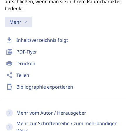
aufschließen, wenn man sie in ihrem Raumcharakter
bedenkt.
Mehr
download
Inhaltsverzeichnis folgt
picture_as_pdf
PDF-Flyer
print
Drucken
share
Teilen
send_to_mobile
Bibliographie exportieren
Mehr vom Autor / Herausgeber
Mehr zur Schriftenreihe / zum mehrbändigen
Werk