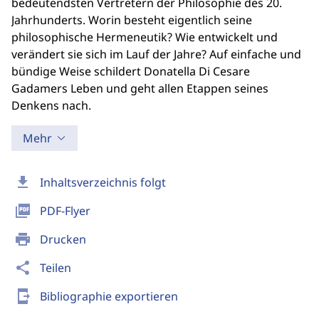
bedeutendsten Vertretern der Philosophie des 20.
Jahrhunderts. Worin besteht eigentlich seine
philosophische Hermeneutik? Wie entwickelt und
verändert sie sich im Lauf der Jahre? Auf einfache und
bündige Weise schildert Donatella Di Cesare
Gadamers Leben und geht allen Etappen seines
Denkens nach.
Mehr
download
Inhaltsverzeichnis folgt
picture_as_pdf
PDF-Flyer
print
Drucken
share
Teilen
send_to_mobile
Bibliographie exportieren