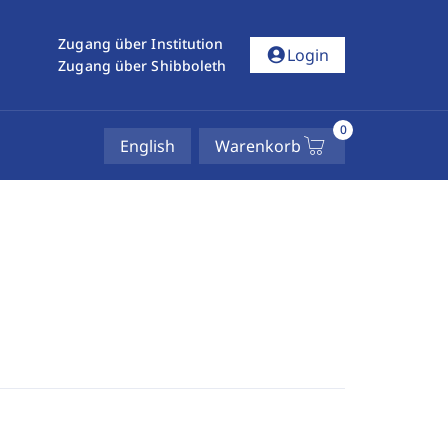
Zugang über Institution
account_circle
Login
Zugang über Shibboleth
0
English
Warenkorb