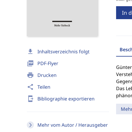
In 
Besc
download
Inhaltsverzeichnis folgt
picture_as_pdf
PDF-Flyer
Günter
Verste
print
Drucken
Gegenst
share
Teilen
Das Leb
phänom
send_to_mobile
Bibliographie exportieren
Meh
Mehr vom Autor / Herausgeber