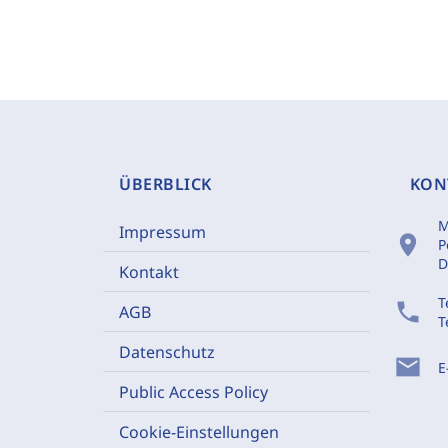
ÜBERBLICK
KON
M
Impressum
location_on
P
D
Kontakt
T
phone
AGB
T
Datenschutz
mail
E
Public Access Policy
Cookie-Einstellungen