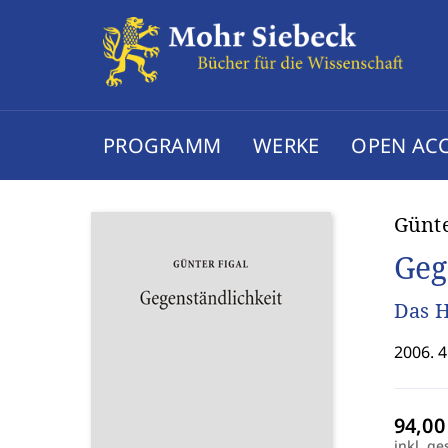
PROGRAMM
WERKE
OPEN AC
Günte
Geg
Das H
2006. 4
inkl. ge