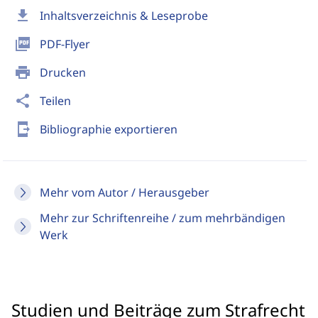
download
Inhaltsverzeichnis & Leseprobe
picture_as_pdf
PDF-Flyer
print
Drucken
share
Teilen
send_to_mobile
Bibliographie exportieren
Mehr vom Autor / Herausgeber
Mehr zur Schriftenreihe / zum mehrbändigen
Werk
Studien und Beiträge zum Strafrecht