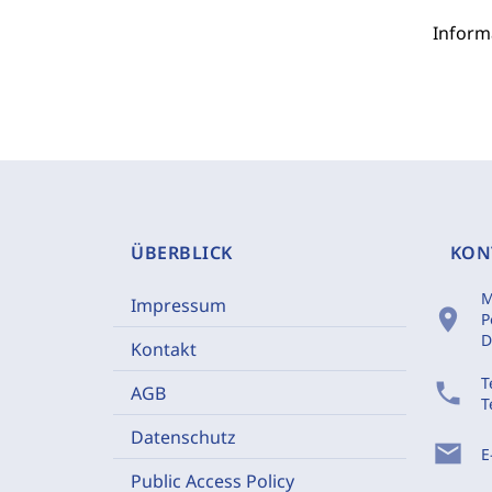
Inform
ÜBERBLICK
KON
M
Impressum
location_on
P
D
Kontakt
T
phone
AGB
T
Datenschutz
mail
E
Public Access Policy