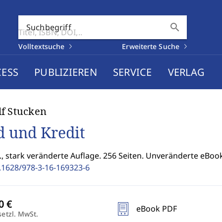
search
Suchbegriff
Volltextsuche
Erweiterte Suche
CESS
PUBLIZIEREN
SERVICE
VERLAG
f Stucken
d und Kredit
., stark veränderte Auflage. 256 Seiten. Unveränderte eBo
.1628/978-3-16-169323-6
eBook PDF
setzl. MwSt.