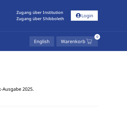
Zugang über Institution
account_circle
Login
Zugang über Shibboleth
0
English
Warenkorb
ok-Ausgabe 2025.