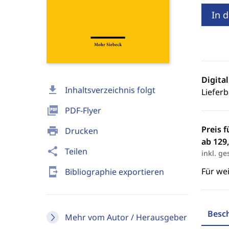
In 
Digita
download
Inhaltsverzeichnis folgt
Lieferb
picture_as_pdf
PDF-Flyer
Preis f
print
Drucken
ab 129,
share
Teilen
inkl. ge
send_to_mobile
Für we
Bibliographie exportieren
Besc
Mehr vom Autor / Herausgeber