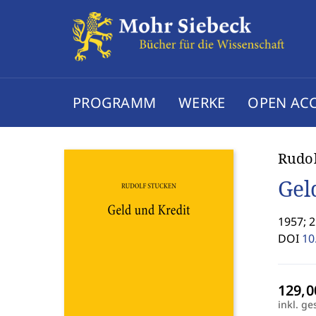
PROGRAMM
WERKE
OPEN AC
Rudol
Gel
1957; 2
DOI
10
inkl. ge