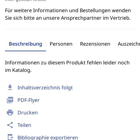
Für weitere Informationen und Bestellungen wenden
Sie sich bitte an unsere Ansprechpartner im Vertrieb.
Beschreibung
Personen
Rezensionen
Auszeic
Informationen zu diesem Produkt fehlen leider noch
im Katalog.
download
Inhaltsverzeichnis folgt
picture_as_pdf
PDF-Flyer
print
Drucken
share
Teilen
send_to_mobile
Bibliographie exportieren