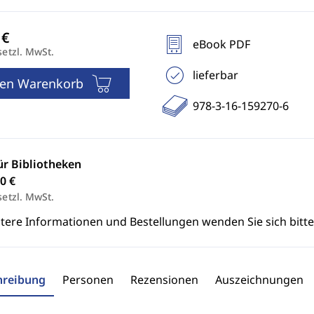
eBook PDF
setzl. MwSt.
lieferbar
den Warenkorb
978-3-16-159270-6
ür Bibliotheken
0 €
setzl. MwSt.
itere Informationen und Bestellungen wenden Sie sich bitt
hreibung
Personen
Rezensionen
Auszeichnungen