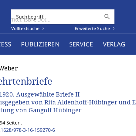
search
Suchbegriff
Volltextsuche
Erweiterte Suche
CESS
PUBLIZIEREN
SERVICE
VERLAG
Weber
ehrtenbriefe
1920. Ausgewählte Briefe II
sgegeben von Rita Aldenhoff-Hübinger und 
itung von Gangolf Hübinger
94 Seiten.
.1628/978-3-16-159270-6