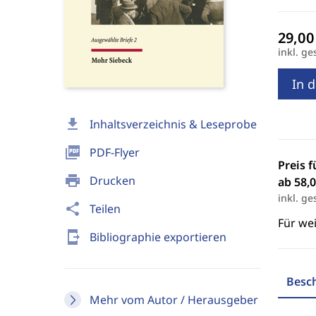
inkl. ge
In 
download
Inhaltsverzeichnis & Leseprobe
picture_as_pdf
PDF-Flyer
Preis f
print
Drucken
ab 58,0
inkl. ge
share
Teilen
Für we
send_to_mobile
Bibliographie exportieren
Besc
Mehr vom Autor / Herausgeber