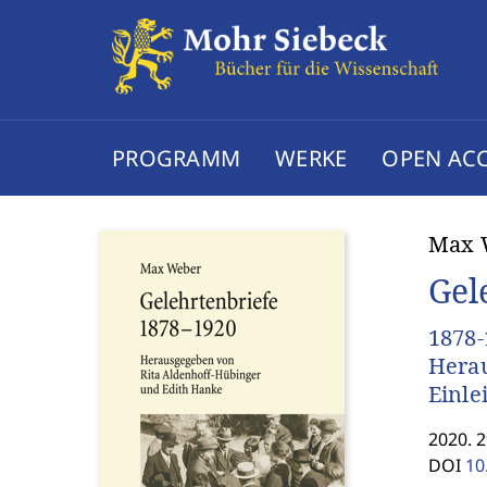
PROGRAMM
WERKE
OPEN AC
Max 
Gel
1878-
Herau
Einle
2020. 2
DOI
10