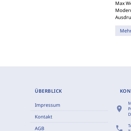
Max W
Moderne
Ausdru
Meh
ÜBERBLICK
KON
M
Impressum
location_on
P
D
Kontakt
T
phone
AGB