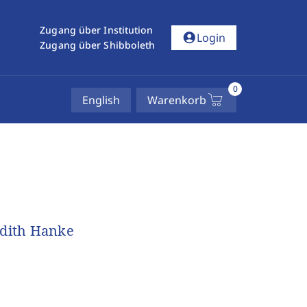
Zugang über Institution
account_circle
Login
Zugang über Shibboleth
0
English
Warenkorb
Edith Hanke