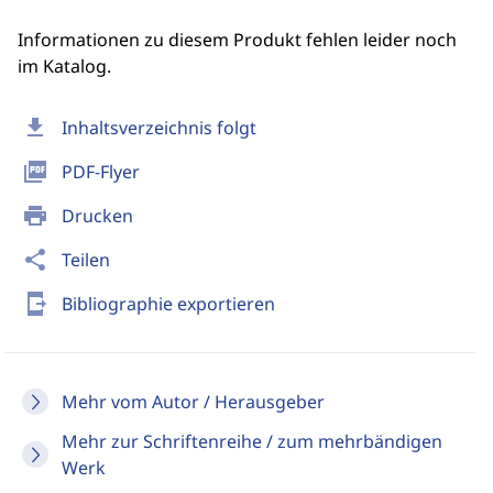
Informationen zu diesem Produkt fehlen leider noch
im Katalog.
download
Inhaltsverzeichnis folgt
picture_as_pdf
PDF-Flyer
print
Drucken
share
Teilen
send_to_mobile
Bibliographie exportieren
Mehr vom Autor / Herausgeber
Mehr zur Schriftenreihe / zum mehrbändigen
Werk