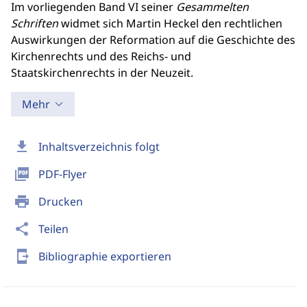
Im vorliegenden Band VI seiner
Gesammelten
Schriften
widmet sich Martin Heckel den rechtlichen
Auswirkungen der Reformation auf die Geschichte des
Kirchenrechts und des Reichs- und
Staatskirchenrechts in der Neuzeit.
Mehr
download
Inhaltsverzeichnis folgt
picture_as_pdf
PDF-Flyer
print
Drucken
share
Teilen
send_to_mobile
Bibliographie exportieren