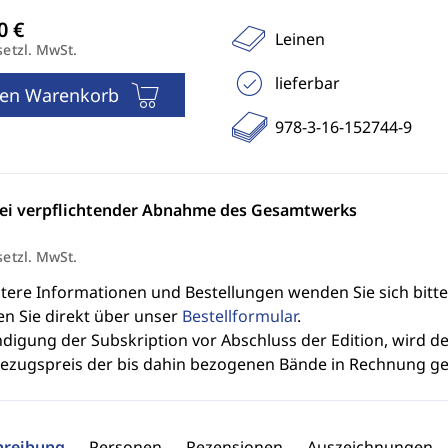
Leinen
setzl. MwSt.
lieferbar
den Warenkorb
978-3-16-152744-9
bei verpflichtender Abnahme des Gesamtwerks
setzl. MwSt.
itere Informationen und Bestellungen wenden Sie sich bitt
en Sie direkt über unser
Bestellformular
.
ndigung der Subskription vor Abschluss der Edition, wird 
bezugspreis der bis dahin bezogenen Bände in Rechnung ges
hreibung
Personen
Rezensionen
Auszeichnungen