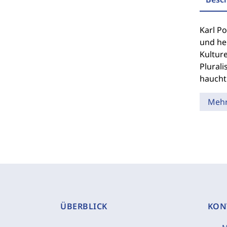
Karl Po
und he
Kulture
Plural
haucht
Meh
ÜBERBLICK
KON