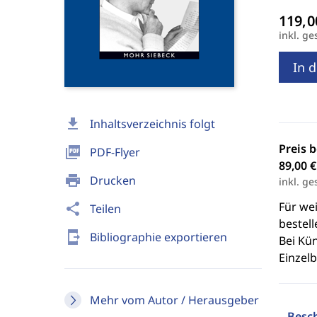
inkl. ge
In 
download
Inhaltsverzeichnis folgt
Preis 
picture_as_pdf
PDF-Flyer
89,00 €
print
Drucken
inkl. ge
Für we
share
Teilen
bestell
send_to_mobile
Bibliographie exportieren
Bei Kü
Einzel
Mehr vom Autor / Herausgeber
Besc