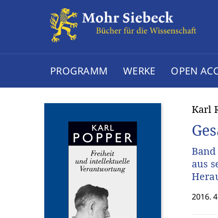
PROGRAMM
WERKE
OPEN AC
Karl 
Ges
Band 
aus s
Hera
2016. 4