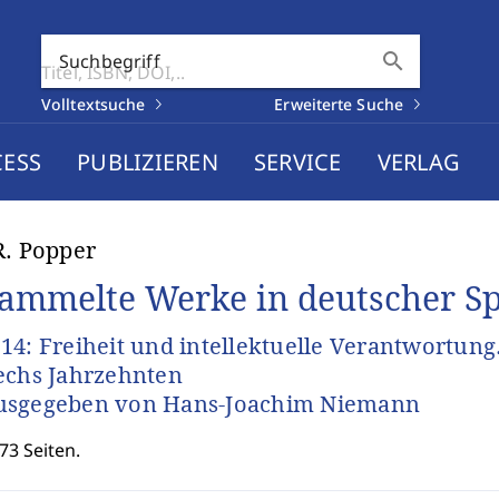
search
Suchbegriff
Volltextsuche
Erweiterte Suche
CESS
PUBLIZIEREN
SERVICE
VERLAG
R. Popper
ammelte Werke in deutscher S
14: Freiheit und intellektuelle Verantwortung
echs Jahrzehnten
usgegeben von Hans-Joachim Niemann
73 Seiten.