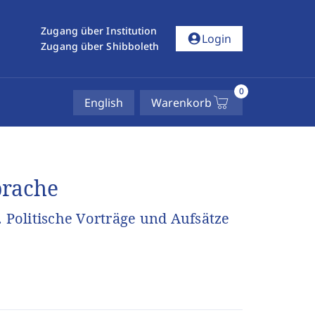
Zugang über Institution
account_circle
Login
Zugang über Shibboleth
0
English
Warenkorb
prache
. Politische Vorträge und Aufsätze